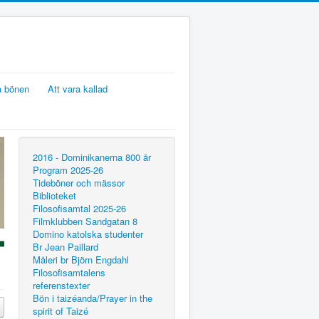
 bönen
Att vara kallad
2016 - Dominikanerna 800 år
Program 2025-26
Tideböner och mässor
Biblioteket
Filosofisamtal 2025-26
Filmklubben Sandgatan 8
Domino katolska studenter
Br Jean Paillard
Måleri br Björn Engdahl
Filosofisamtalens
referenstexter
Bön i taizéanda/Prayer in the
spirit of Taizé